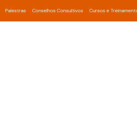
Palestras
Conselhos Consultivos
Cursos e Treinament
a completo para adotar 