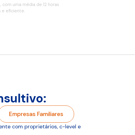
o, com uma média de 12 horas
e eficiente.
sultivo:
Empresas Familiares
nte com proprietários, c-level e